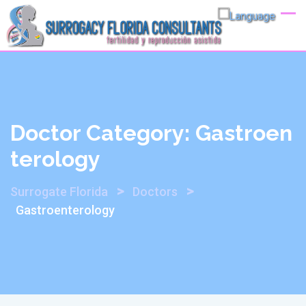
Skip
AGENDAR CITA
to
content
Doctor Category:
Gastroen
Terology
>
>
Surrogate Florida
Doctors
Gastroenterology